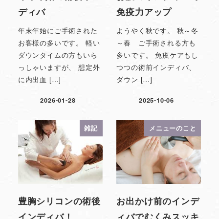
ディバ
免疫力アップ
年末年始にご手術された
ようやく秋です。 秋～冬
お客様の多いです。 軽い
～春 ご手術される方も
ダウンタイムの方もいら
多いです。 免疫ケアもし
っしゃいますが、 想定外
つつの術前インディバ、
に内出血 […]
ダウン […]
2026-01-28
2025-10-06
雑記
メニューのこと
豊胸シリコンの術後
お出かけ前のインデ
インディバ！
ィバでむくみスッキ