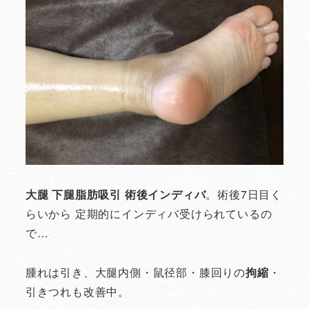
大腿 下腿脂肪吸引 術後インディバ
。術後7日目く
らいから 定期的にインディバ受けられているの
で…
腫れは引き、大腿内側・鼠径部・膝回りの
拘縮
・
引きつれも改善中。