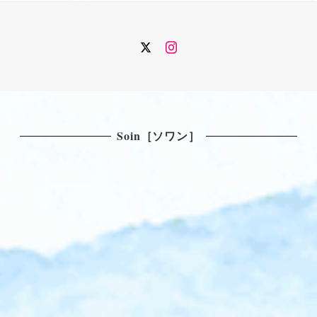
Twitter
Instagram
Soin［ソワン］