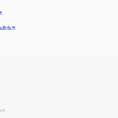
⇒
らから⇒
ン］